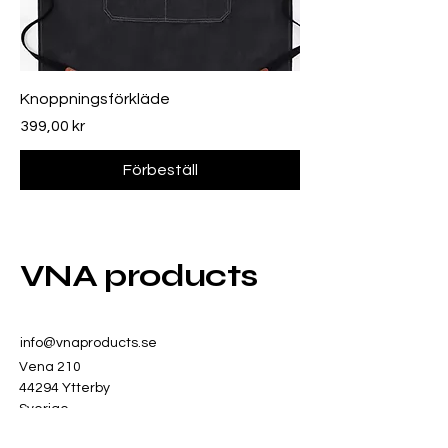
Knoppningsförkläde
Price
399,00 kr
Förbeställ
VNA products
info@vnaproducts.se
Vena 210
44294 Ytterby
Sverige