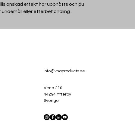
ills önskad effekt har uppnåtts och du
r underhåll eller efterbehandling.
info@vnaproducts.se
Vena 210
44294 Ytterby
Sverige