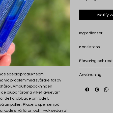
Notify W
Ingredienser
Paraffinum Liquidum, 
Konsistens
Petrolatum, Melaleuca
Acetate, Tocopherol, 
Vätska
Limonene.
Förvaring och rest
Förvaras torrt och kal
ande specialprodukt som
Användning
Förvaras utom räckhå
 vid problem med svårare fall av
solljus. Undvik kont
Skär av spetsen på 
trålfåror. Ampullförpackningen
ampullen i den rengj
i de djupa fårorna vilket avsevärt
tryck sedan ut innehå
 för det drabbade området.
önskad effekt har up
på ampullen. Placera spetsen på
TrushFix Forte för un
torkade strålfåran och tryck sedan ut