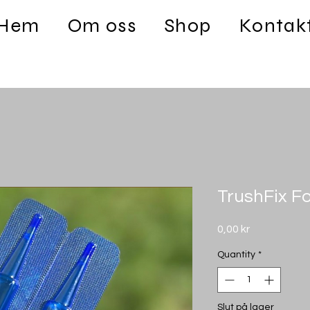
Hem
Om oss
Shop
Kontak
TrushFix F
Price
0,00 kr
Quantity
*
Slut på lager