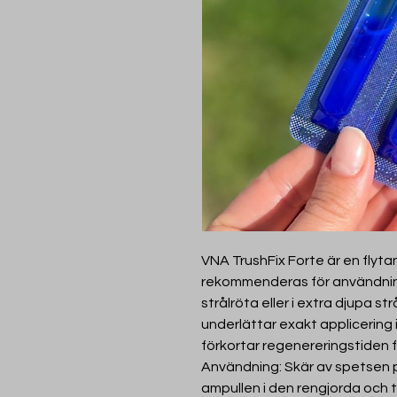
VNA TrushFix Forte är en flyt
rekommenderas för användning
strålröta eller i extra djupa s
underlättar exakt applicering 
förkortar regenereringstiden
Användning: Skär av spetsen 
ampullen i den rengjorda och 