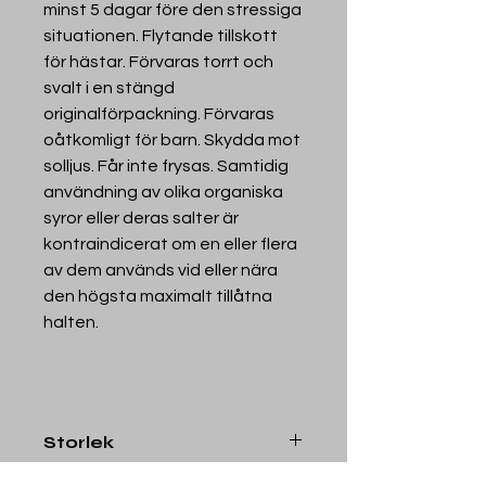
minst 5 dagar före den stressiga
situationen. Flytande tillskott
för hästar. Förvaras torrt och
svalt i en stängd
originalförpackning. Förvaras
oåtkomligt för barn. Skydda mot
solljus. Får inte frysas. Samtidig
användning av olika organiska
syror eller deras salter är
kontraindicerat om en eller flera
av dem används vid eller nära
den högsta maximalt tillåtna
halten.
Storlek
1000ml