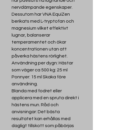
har påvisats ha lugnande och
nervdämpande egenskaper.
Dessutom har VNA EquiZen
berikats med L-tryptofan och
magnesium vilket effektivt
lugnar, balanserar
temperamentet och ökar
koncentrationen utan att
påverka hästens rörlighet.
Användning per dygn: Hästar
som väger ca 500 kg: 25 ml
Ponnyer: 15 ml Skaka före
användning.
Blanda med fodret eller
applicera med en spruta direkt i
hästens mun. Råd och
anvisningar: Det bästa
resultatet kan erhållas med
dagligt tillskott som påbörjas