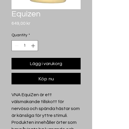
Equizen
Price
649,00 kr
Quantity
*
Lägg i varukorg
Köp nu
VNA EquiZen är ett
välsmakande tillskott för
nervösa och spända hästar som
är känsliga för yttre stimuli.
Produkten innehåller örter som